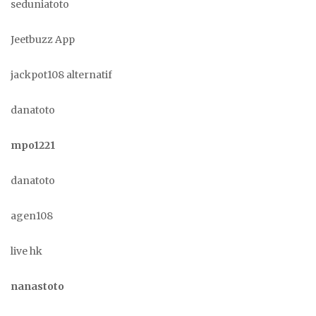
seduniatoto
Jeetbuzz App
jackpot108 alternatif
danatoto
mpo1221
danatoto
agen108
live hk
nanastoto