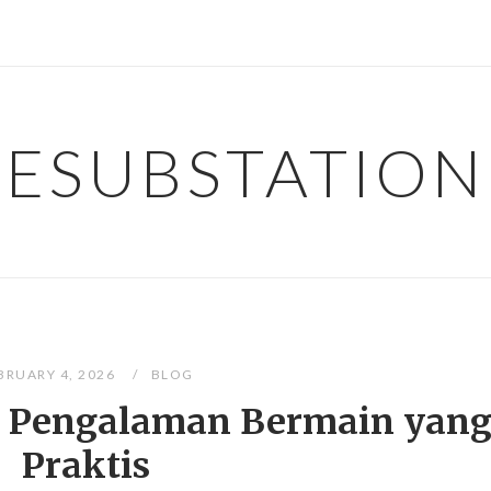
ESUBSTATION
BRUARY 4, 2026
BLOG
n Pengalaman Bermain yan
Praktis