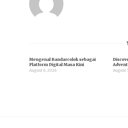
Mengenal Bandarcolok sebagai
Discove
Platform Digital Masa Kini
Advent
August 6, 2026
August 