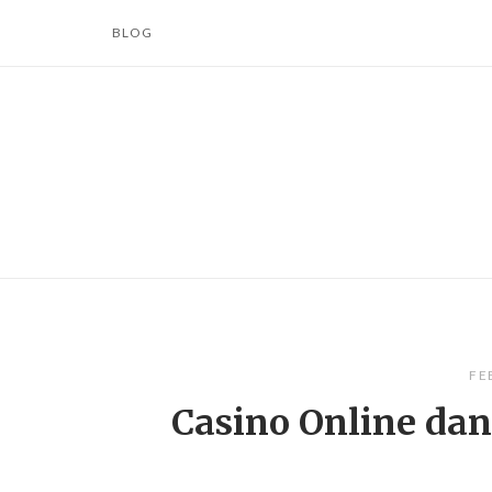
Skip
BLOG
to
content
FE
Casino Online da