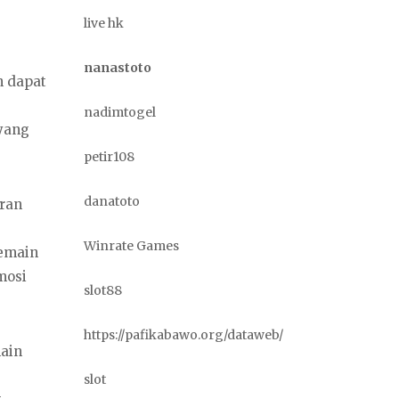
live hk
nanastoto
n dapat
nadimtogel
yang
petir108
danatoto
aran
Winrate Games
emain
mosi
slot88
https://pafikabawo.org/dataweb/
main
slot