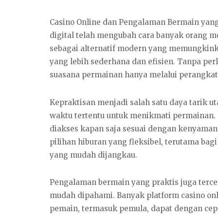
Casino Online dan Pengalaman Bermain ya
digital telah mengubah cara banyak orang me
sebagai alternatif modern yang memungkin
yang lebih sederhana dan efisien. Tanpa per
suasana permainan hanya melalui perangkat
Kepraktisan menjadi salah satu daya tarik ut
waktu tertentu untuk menikmati permainan. 
diakses kapan saja sesuai dengan kenyaman
pilihan hiburan yang fleksibel, terutama ba
yang mudah dijangkau.
Pengalaman bermain yang praktis juga terc
mudah dipahami. Banyak platform casino onl
pemain, termasuk pemula, dapat dengan ce