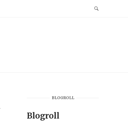
BLOGROLL
g
Blogroll