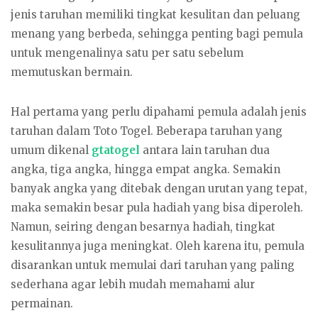
jenis taruhan memiliki tingkat kesulitan dan peluang
menang yang berbeda, sehingga penting bagi pemula
untuk mengenalinya satu per satu sebelum
memutuskan bermain.
Hal pertama yang perlu dipahami pemula adalah jenis
taruhan dalam Toto Togel. Beberapa taruhan yang
umum dikenal
gtatogel
antara lain taruhan dua
angka, tiga angka, hingga empat angka. Semakin
banyak angka yang ditebak dengan urutan yang tepat,
maka semakin besar pula hadiah yang bisa diperoleh.
Namun, seiring dengan besarnya hadiah, tingkat
kesulitannya juga meningkat. Oleh karena itu, pemula
disarankan untuk memulai dari taruhan yang paling
sederhana agar lebih mudah memahami alur
permainan.