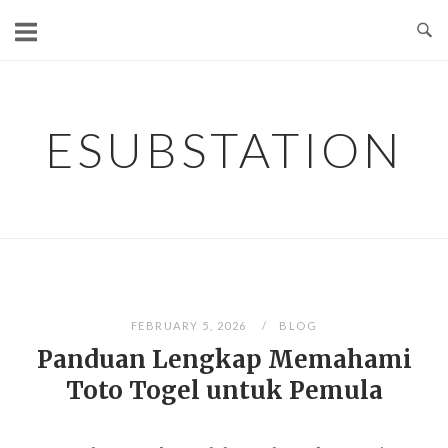
Skip
to
content
ESUBSTATION
FEBRUARY 5, 2026
BLOG
Panduan Lengkap Memahami
Toto Togel untuk Pemula