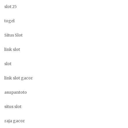
slot 25
togel
Situs Slot
link slot
slot
link slot gacor
asupantoto
situs slot
raja gacor