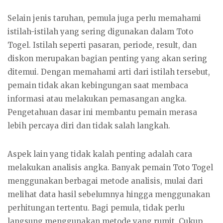
Selain jenis taruhan, pemula juga perlu memahami
istilah-istilah yang sering digunakan dalam Toto
Togel. Istilah seperti pasaran, periode, result, dan
diskon merupakan bagian penting yang akan sering
ditemui. Dengan memahami arti dari istilah tersebut,
pemain tidak akan kebingungan saat membaca
informasi atau melakukan pemasangan angka.
Pengetahuan dasar ini membantu pemain merasa
lebih percaya diri dan tidak salah langkah.
Aspek lain yang tidak kalah penting adalah cara
melakukan analisis angka. Banyak pemain Toto Togel
menggunakan berbagai metode analisis, mulai dari
melihat data hasil sebelumnya hingga menggunakan
perhitungan tertentu. Bagi pemula, tidak perlu
langsung menggunakan metode yang rumit. Cukup