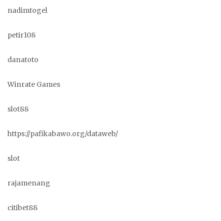
nadimtogel
petir108
danatoto
Winrate Games
slot88
https://pafikabawo.org/dataweb/
slot
rajamenang
citibet88