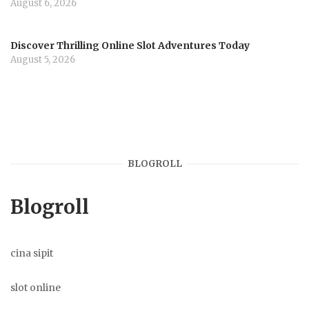
August 6, 2026
Discover Thrilling Online Slot Adventures Today
August 5, 2026
BLOGROLL
Blogroll
cina sipit
slot online