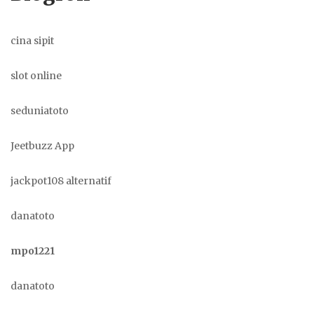
cina sipit
slot online
seduniatoto
Jeetbuzz App
jackpot108 alternatif
danatoto
mpo1221
danatoto