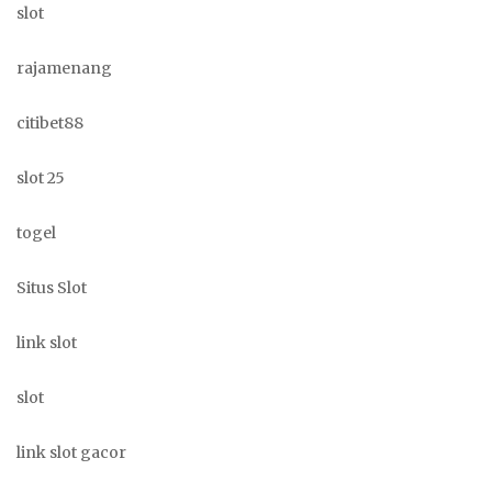
slot
rajamenang
citibet88
slot 25
togel
Situs Slot
link slot
slot
link slot gacor