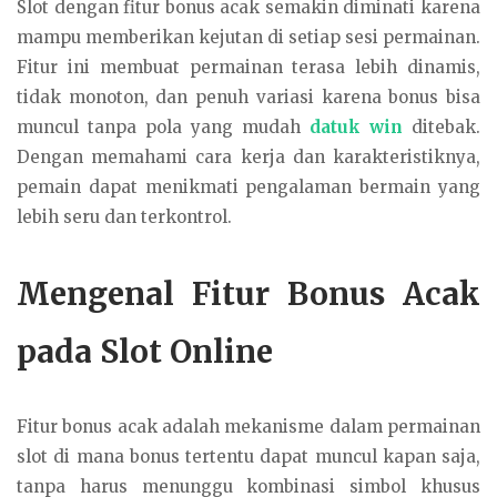
Slot dengan fitur bonus acak semakin diminati karena
mampu memberikan kejutan di setiap sesi permainan.
Fitur ini membuat permainan terasa lebih dinamis,
tidak monoton, dan penuh variasi karena bonus bisa
muncul tanpa pola yang mudah
datuk win
ditebak.
Dengan memahami cara kerja dan karakteristiknya,
pemain dapat menikmati pengalaman bermain yang
lebih seru dan terkontrol.
Mengenal Fitur Bonus Acak
pada Slot Online
Fitur bonus acak adalah mekanisme dalam permainan
slot di mana bonus tertentu dapat muncul kapan saja,
tanpa harus menunggu kombinasi simbol khusus