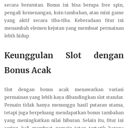
secara berurutan. Bonus ini bisa berupa free spin,
pengali kemenangan, koin tambahan, atau mini game
yang aktif secara tiba-tiba. Keberadaan fitur ini
menambah elemen kejutan yang membuat permainan
lebih hidup.
Keunggulan Slot dengan
Bonus Acak
Slot dengan bonus acak menawarkan variasi
permainan yang lebih kaya dibandingkan slot standar.
Pemain tidak hanya menunggu hasil putaran utama,
tetapi juga berpeluang mendapatkan bonus tambahan
yang meningkatkan nilai hiburan. Selain itu, fitur ini