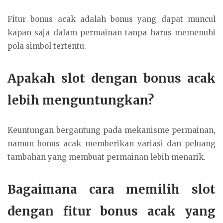
Fitur bonus acak adalah bonus yang dapat muncul
kapan saja dalam permainan tanpa harus memenuhi
pola simbol tertentu.
Apakah slot dengan bonus acak
lebih menguntungkan?
Keuntungan bergantung pada mekanisme permainan,
namun bonus acak memberikan variasi dan peluang
tambahan yang membuat permainan lebih menarik.
Bagaimana cara memilih slot
dengan fitur bonus acak yang