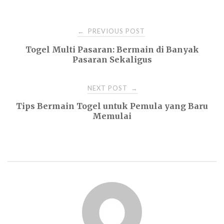
Post
PREVIOUS POST
←
Togel Multi Pasaran: Bermain di Banyak
navigation
Pasaran Sekaligus
NEXT POST
→
Tips Bermain Togel untuk Pemula yang Baru
Memulai