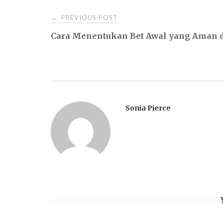
Post
PREVIOUS POST
←
Cara Menentukan Bet Awal yang Aman di
navigation
Sonia Pierce