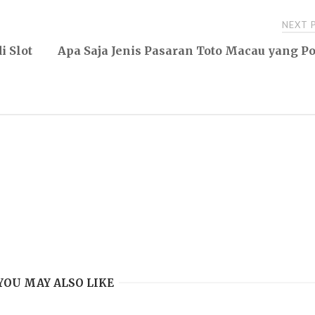
NEXT
 Slot
Apa Saja Jenis Pasaran Toto Macau yang P
YOU MAY ALSO LIKE