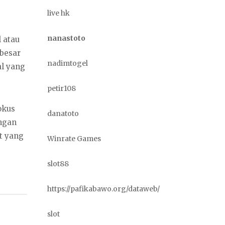
live hk
nanastoto
 atau
 besar
nadimtogel
l yang
petir108
okus
danatoto
ngan
t yang
Winrate Games
slot88
https://pafikabawo.org/dataweb/
slot