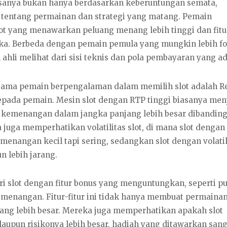
asanya bukan hanya berdasarkan keberuntungan semata,
tentang permainan dan strategi yang matang. Pemain
 yang menawarkan peluang menang lebih tinggi dan fitur
a. Berbeda dengan pemain pemula yang mungkin lebih f
ahli melihat dari sisi teknis dan pola pembayaran yang ad
utama pemain berpengalaman dalam memilih slot adalah R
kepada pemain. Mesin slot dengan RTP tinggi biasanya men
n kemenangan dalam jangka panjang lebih besar dibandin
 juga memperhatikan volatilitas slot, di mana slot dengan
enangan kecil tapi sering, sedangkan slot dengan volatil
 lebih jarang.
i slot dengan fitur bonus yang menguntungkan, seperti p
 kemenangan. Fitur-fitur ini tidak hanya membuat permainan
ang lebih besar. Mereka juga memperhatikan apakah slot
alaupun risikonya lebih besar, hadiah yang ditawarkan san