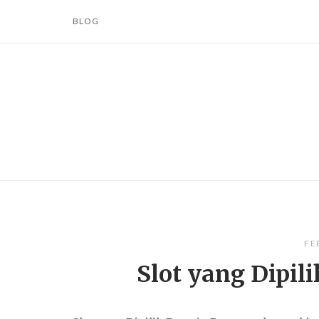
Skip
BLOG
to
content
FE
Slot yang Dipi