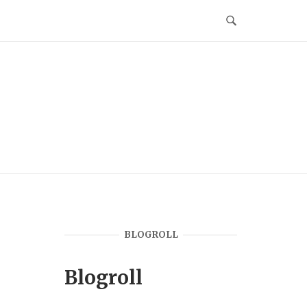
BLOGROLL
Blogroll