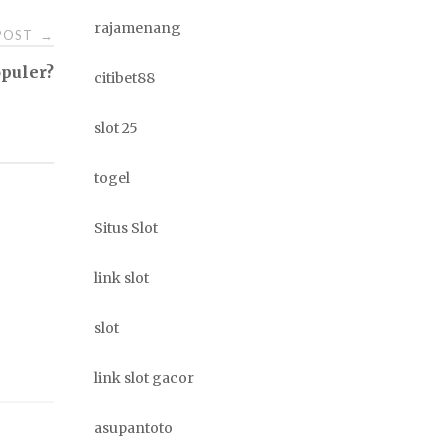
rajamenang
 POST
→
opuler?
citibet88
slot 25
togel
Situs Slot
link slot
slot
link slot gacor
asupantoto