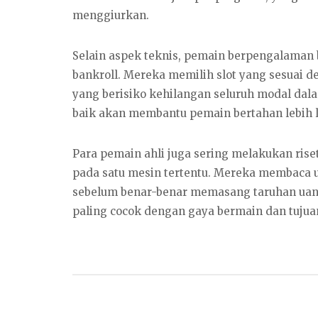
menggiurkan.
Selain aspek teknis, pemain berpengalaman
bankroll. Mereka memilih slot yang sesuai 
yang berisiko kehilangan seluruh modal dala
baik akan membantu pemain bertahan lebih
Para pemain ahli juga sering melakukan ris
pada satu mesin tertentu. Mereka membaca 
sebelum benar-benar memasang taruhan uang
paling cocok dengan gaya bermain dan tujua