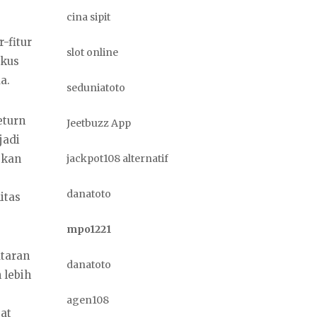
cina sipit
-fitur
slot online
okus
a.
seduniatoto
eturn
Jeetbuzz App
jadi
gkan
jackpot108 alternatif
danatoto
itas
mpo1221
utaran
danatoto
 lebih
agen108
gat