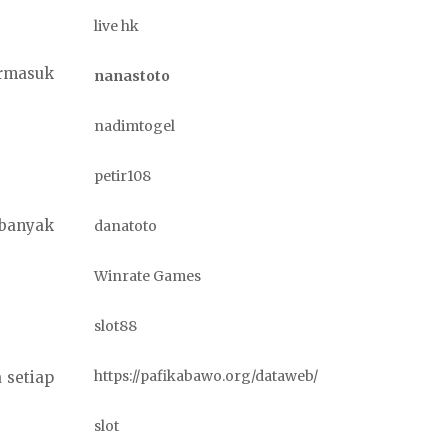
live hk
rmasuk
nanastoto
nadimtogel
petir108
 banyak
danatoto
Winrate Games
slot88
https://pafikabawo.org/dataweb/
 setiap
slot