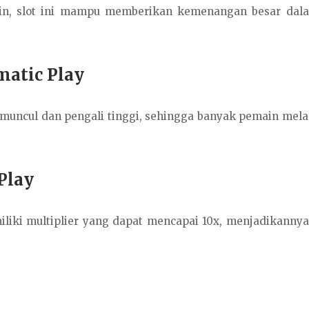
spin, slot ini mampu memberikan kemenangan besar dal
matic Play
h muncul dan pengali tinggi, sehingga banyak pemain mel
Play
liki multiplier yang dapat mencapai 10x, menjadikannya