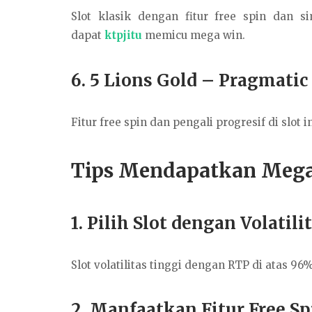
Slot klasik dengan fitur free spin dan 
dapat
ktpjitu
memicu mega win.
6. 5 Lions Gold – Pragmatic
Fitur free spin dan pengali progresif di sl
Tips Mendapatkan Meg
1. Pilih Slot dengan Volatil
Slot volatilitas tinggi dengan RTP di atas 
2. Manfaatkan Fitur Free Sp