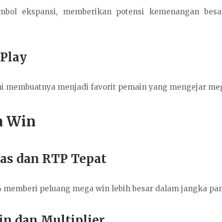
simbol ekspansi, memberikan potensi kemenangan bes
 Play
ot ini membuatnya menjadi favorit pemain yang mengejar me
a Win
itas dan RTP Tepat
96% memberi peluang mega win lebih besar dalam jangka pa
in dan Multiplier