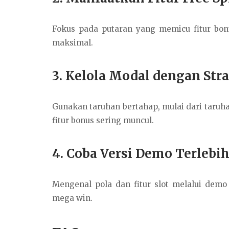
Fokus pada putaran yang memicu fitur b
maksimal.
3. Kelola Modal dengan Stra
Gunakan taruhan bertahap, mulai dari taruha
fitur bonus sering muncul.
4. Coba Versi Demo Terlebi
Mengenal pola dan fitur slot melalui d
mega win.