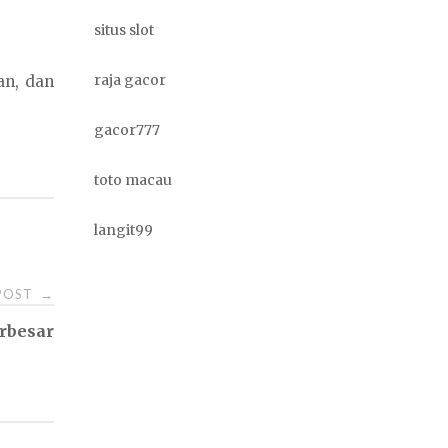
situs slot
raja gacor
an, dan
gacor777
toto macau
langit99
 POST
→
erbesar