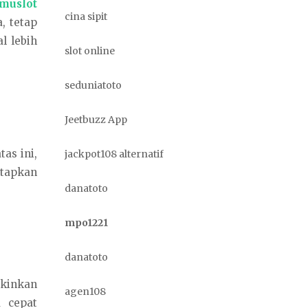
amuslot
cina sipit
, tetap
l lebih
slot online
seduniatoto
Jeetbuzz App
as ini,
jackpot108 alternatif
etapkan
danatoto
mpo1221
danatoto
gkinkan
agen108
 cepat