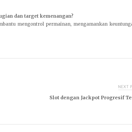
rugian dan target kemenangan?
embantu mengontrol permainan, mengamankan keuntung
NEXT
Slot dengan Jackpot Progresif T