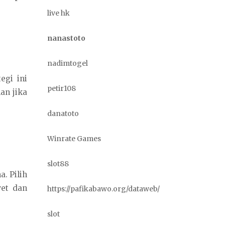
live hk
nanastoto
nadimtogel
egi ini
petir108
an jika
danatoto
Winrate Games
slot88
. Pilih
wet dan
https://pafikabawo.org/dataweb/
slot