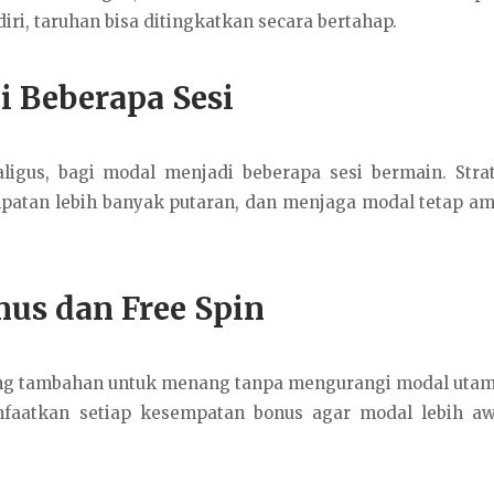
ri, taruhan bisa ditingkatkan secara bertahap.
 Beberapa Sesi
igus, bagi modal menjadi beberapa sesi bermain. Strat
tan lebih banyak putaran, dan menjaga modal tetap am
us dan Free Spin
ang tambahan untuk menang tanpa mengurangi modal utama
faatkan setiap kesempatan bonus agar modal lebih a