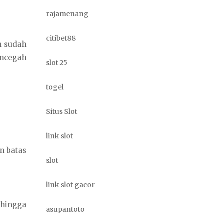
rajamenang
citibet88
n sudah
ncegah
slot 25
togel
Situs Slot
link slot
n batas
slot
link slot gacor
 hingga
asupantoto