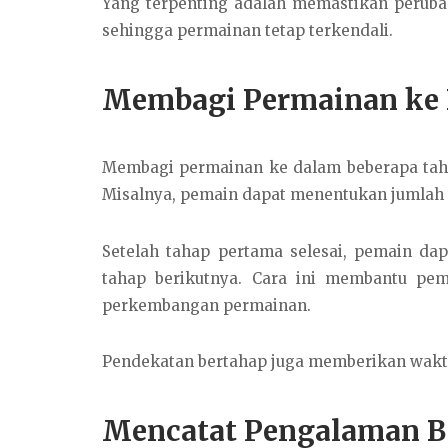
Yang terpenting adalah memastikan peruba
sehingga permainan tetap terkendali.
Membagi Permainan ke 
Membagi permainan ke dalam beberapa taha
Misalnya, pemain dapat menentukan jumlah p
Setelah tahap pertama selesai, pemain da
tahap berikutnya. Cara ini membantu pe
perkembangan permainan.
Pendekatan bertahap juga memberikan waktu
Mencatat Pengalaman 