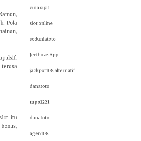
cina sipit
 Namun,
h. Pola
slot online
ainan,
seduniatoto
Jeetbuzz App
ulsif.
 terasa
jackpot108 alternatif
danatoto
mpo1221
lot itu
danatoto
 bonus,
agen108