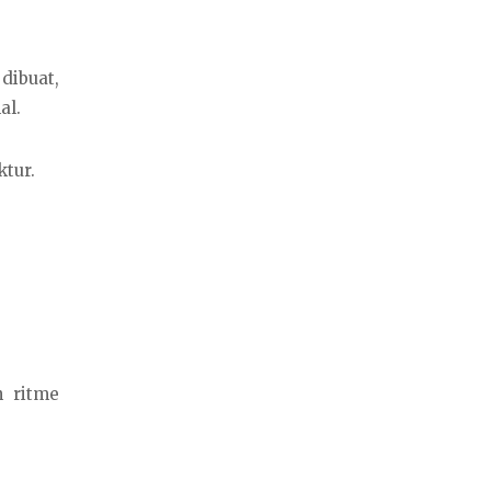
dibuat,
al.
tur.
n ritme