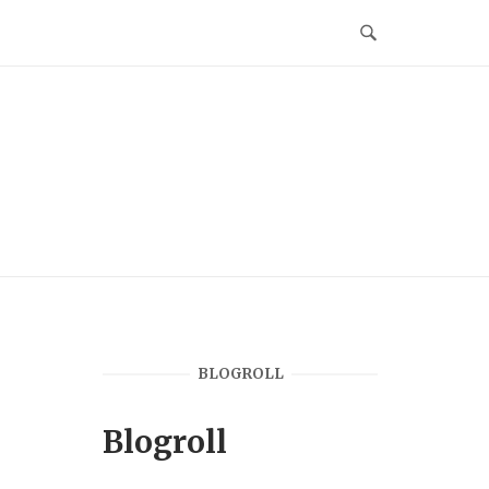
BLOGROLL
Blogroll