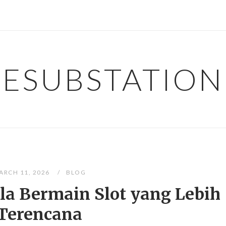
ESUBSTATION
ARCH 11, 2026
BLOG
a Bermain Slot yang Lebih
Terencana