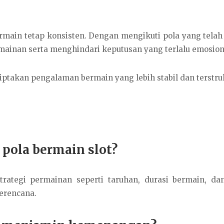
ermain tetap konsisten. Dengan mengikuti pola yang telah 
ainan serta menghindari keputusan yang terlalu emosion
takan pengalaman bermain yang lebih stabil dan terstruk
pola bermain slot?
trategi permainan seperti taruhan, durasi bermain, da
terencana.