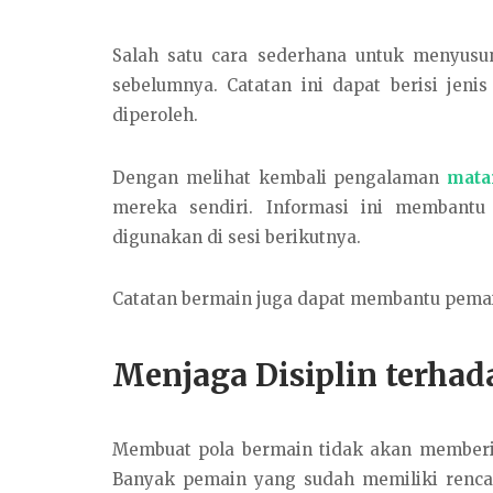
Salah satu cara sederhana untuk menyus
sebelumnya. Catatan ini dapat berisi jeni
diperoleh.
Dengan melihat kembali pengalaman
mata
mereka sendiri. Informasi ini membant
digunakan di sesi berikutnya.
Catatan bermain juga dapat membantu pema
Menjaga Disiplin terhad
Membuat pola bermain tidak akan memberi
Banyak pemain yang sudah memiliki rencan