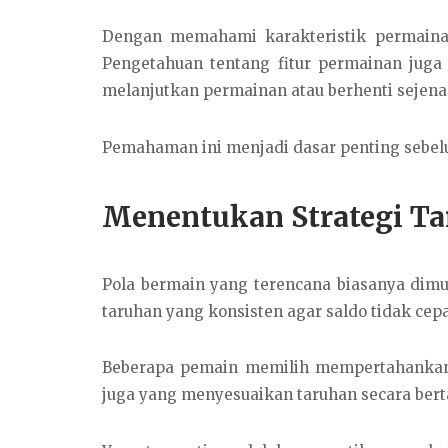
Dengan memahami karakteristik permaina
Pengetahuan tentang fitur permainan jug
melanjutkan permainan atau berhenti sejena
Pemahaman ini menjadi dasar penting sebel
Menentukan Strategi Ta
Pola bermain yang terencana biasanya dimu
taruhan yang konsisten agar saldo tidak cep
Beberapa pemain memilih mempertahankan t
juga yang menyesuaikan taruhan secara ber