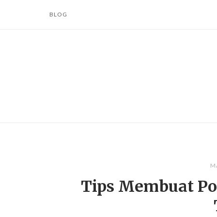
Skip
BLOG
to
content
M
Tips Membuat Pol