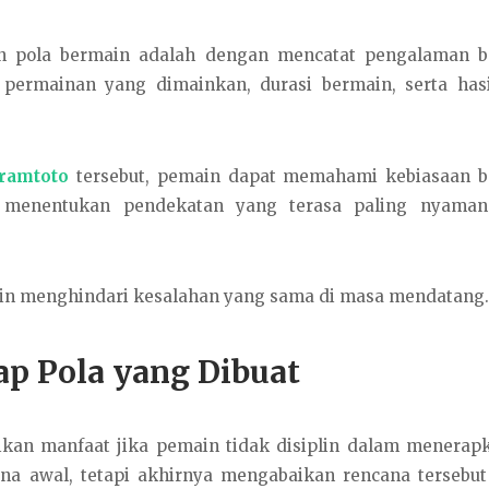
un pola bermain adalah dengan mencatat pengalaman 
s permainan yang dimainkan, durasi bermain, serta has
ramtoto
tersebut, pemain dapat memahami kebiasaan 
u menentukan pendekatan yang terasa paling nyaman
in menghindari kesalahan yang sama di masa mendatang.
ap Pola yang Dibuat
kan manfaat jika pemain tidak disiplin dalam menerap
a awal, tetapi akhirnya mengabaikan rencana tersebut