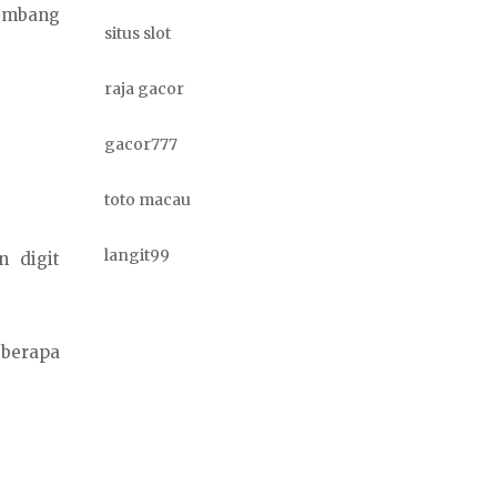
embang
situs slot
raja gacor
gacor777
toto macau
langit99
n digit
eberapa