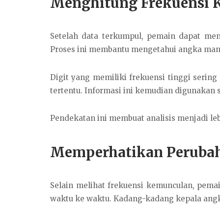
Menghitung Frekuensi 
Setelah data terkumpul, pemain dapat meng
Proses ini membantu mengetahui angka mana
Digit yang memiliki frekuensi tinggi serin
tertentu. Informasi ini kemudian digunakan
Pendekatan ini membuat analisis menjadi leb
Memperhatikan Perubah
Selain melihat frekuensi kemunculan, pema
waktu ke waktu. Kadang-kadang kepala angka