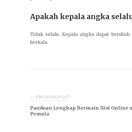
Apakah kepala angka selalu
Tidak selalu. Kepala angka dapat berubah 
berkala.
Post
PREVIOUS POST
←
Panduan Lengkap Bermain Slot Online 
navigation
Pemula