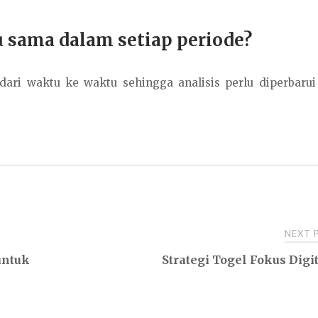
 sama dalam setiap periode?
dari waktu ke waktu sehingga analisis perlu diperbarui
NEXT
untuk
Strategi Togel Fokus Digit