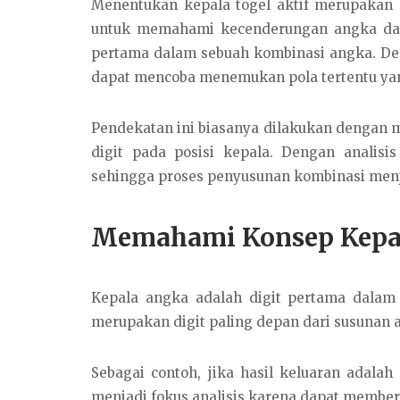
Menentukan kepala togel aktif merupakan 
untuk memahami kecenderungan angka dala
pertama dalam sebuah kombinasi angka. D
dapat mencoba menemukan pola tertentu yan
Pendekatan ini biasanya dilakukan dengan 
digit pada posisi kepala. Dengan analis
sehingga proses penyusunan kombinasi menja
Memahami Konsep Kepa
Kepala angka adalah digit pertama dalam
merupakan digit paling depan dari susunan 
Sebagai contoh, jika hasil keluaran adala
menjadi fokus analisis karena dapat membe