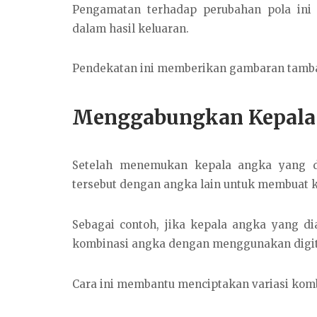
Pengamatan terhadap perubahan pola i
dalam hasil keluaran.
Pendekatan ini memberikan gambaran tambah
Menggabungkan Kepala 
Setelah menemukan kepala angka yang
tersebut dengan angka lain untuk membuat k
Sebagai contoh, jika kepala angka yang d
kombinasi angka dengan menggunakan digit 
Cara ini membantu menciptakan variasi kombi