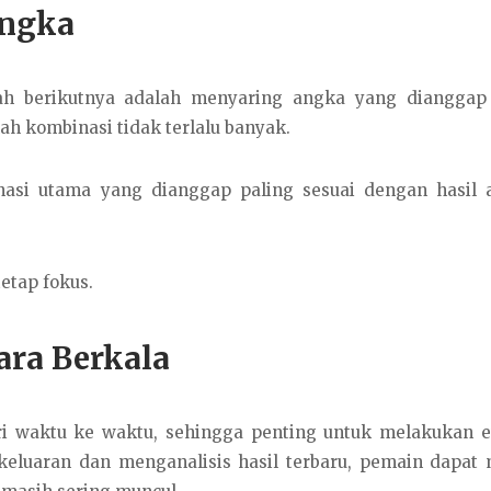
Angka
kah berikutnya adalah menyaring angka yang dianggap
ah kombinasi tidak terlalu banyak.
asi utama yang dianggap paling sesuai dengan hasil a
etap fokus.
ara Berkala
ri waktu ke waktu, sehingga penting untuk melakukan e
eluaran dan menganalisis hasil terbaru, pemain dapat 