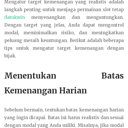
Mengatur target kemenangan yang realistis adalah
langkah penting untuk menjaga permainan slot tetap
datukwin
menyenangkan dan menguntungkan.
Dengan target yang jelas, Anda dapat mengontrol
modal, meminimalkan risiko, dan meningkatkan
peluang meraih keuntungan. Berikut adalah beberapa
tips untuk mengatur target kemenangan dengan
bijak.
Menentukan Batas
Kemenangan Harian
Sebelum bermain, tentukan batas kemenangan harian
yang ingin dicapai. Batas ini harus realistis dan sesuai
dengan modal yang Anda miliki. Misalnya, jika modal