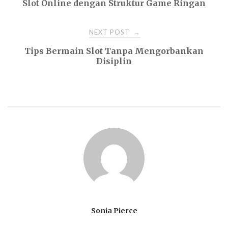
Slot Online dengan Struktur Game Ringan
navigation
NEXT POST
→
Tips Bermain Slot Tanpa Mengorbankan
Disiplin
Sonia Pierce