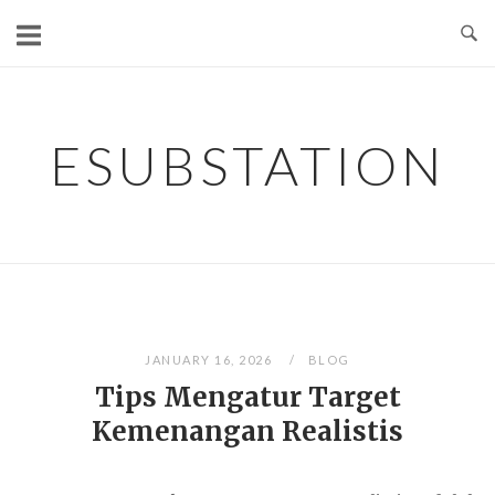
Skip
to
content
ESUBSTATION
JANUARY 16, 2026
BLOG
Tips Mengatur Target
Kemenangan Realistis