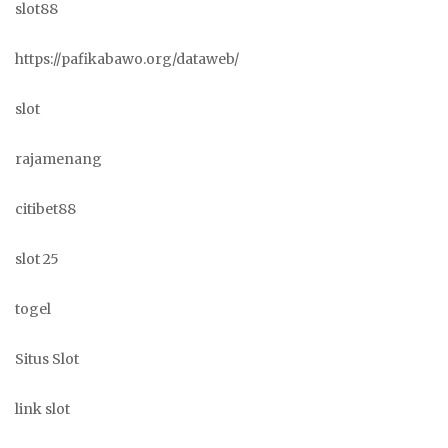
slot88
https://pafikabawo.org/dataweb/
slot
rajamenang
citibet88
slot 25
togel
Situs Slot
link slot