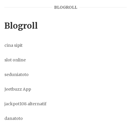
BLOGROLL
Blogroll
cina sipit
slot online
seduniatoto
Jeetbuzz App
jackpot108 alternatif
danatoto