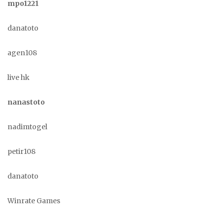
mpo1221
danatoto
agen108
live hk
nanastoto
nadimtogel
petir108
danatoto
Winrate Games